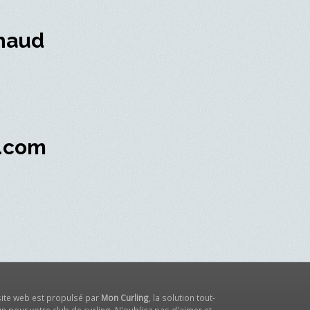
haud
r.com
site web est propulsé par
Mon Curling
, la solution tout-
n pour votre club de curling. N'oubliez pas d'aimer et