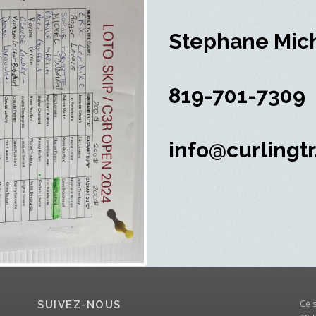
Stephane Mic
819-701-7309
info@curlingt
Ce 
SUIVEZ-NOUS
en-u