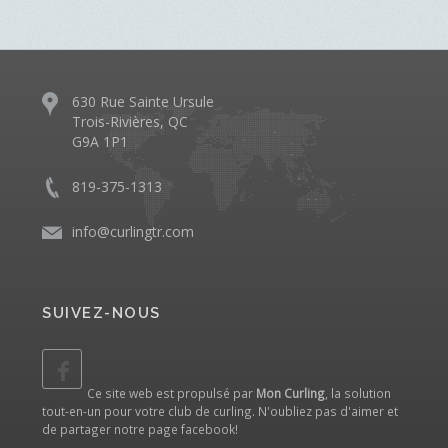
630 Rue Sainte Ursule
Trois-Rivières, QC
G9A 1P1
819-375-1313
info@curlingtr.com
SUIVEZ-NOUS
Ce site web est propulsé par
Mon Curling
, la solution
tout-en-un pour votre club de curling. N'oubliez pas d'aimer et
de partager notre
page facebook
!