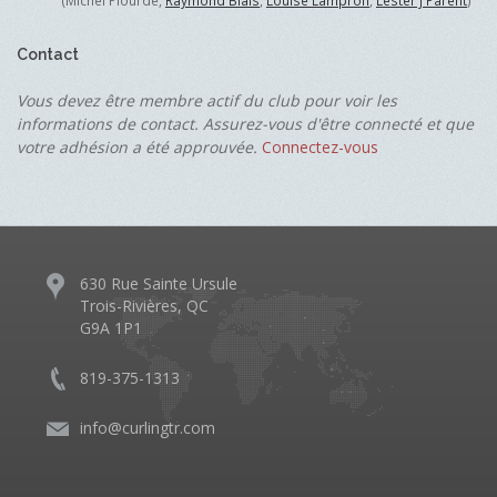
(Michel Plourde,
Raymond Blais
,
Louise Lampron
,
Lester J Parent
)
Contact
Vous devez être membre actif du club pour voir les
informations de contact. Assurez-vous d'être connecté et que
votre adhésion a été approuvée.
Connectez-vous
630 Rue Sainte Ursule
Trois-Rivières, QC
G9A 1P1
819-375-1313
info@curlingtr.com