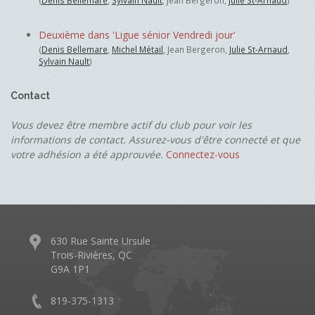
(
Denis Bellemare
,
Sylvain Nault
, Jean Bergeron,
Julie St-Arnaud
)
Deuxième dans 'Ligue sénior Vendredi jour'
(
Denis Bellemare
,
Michel Métail
, Jean Bergeron,
Julie St-Arnaud
,
Sylvain Nault
)
Contact
Vous devez être membre actif du club pour voir les
informations de contact. Assurez-vous d'être connecté et que
votre adhésion a été approuvée.
Connectez-vous
630 Rue Sainte Ursule
Trois-Rivières, QC
G9A 1P1
819-375-1313