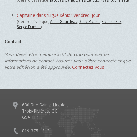
(Gérard Lévesque,
Jacques Carle
,
Denis Leroux
,
Yves Rocheleau
)
Capitaine dans 'Ligue sénior Vendredi jour'
(Gérard Lévesque,
Alain Girardeau
,
René Picard
,
Richard Fex
,
Serge Dumas
)
Contact
Vous devez être membre actif du club pour voir les
informations de contact. Assurez-vous d'être connecté et que
votre adhésion a été approuvée.
Connectez-vous
630 Rue Sainte Ursule
Trois-Rivières, QC
G9A 1P1
819-375-1313