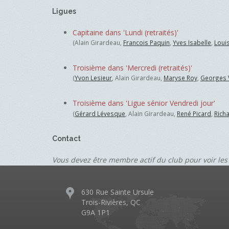
Ligues
Capitaine dans 'Lundi (retraités)'
(Alain Girardeau,
Francois Paquin
,
Yves Isabelle
,
Loui
Troisième dans 'Mercredi (retraités)'
(
Yvon Lesieur
, Alain Girardeau,
Maryse Roy
,
Georges 
Troisième dans 'Ligue sénior Vendredi jour'
(
Gérard Lévesque
, Alain Girardeau,
René Picard
,
Rich
Contact
Vous devez être membre actif du club pour voir les
630 Rue Sainte Ursule
Trois-Rivières, QC
G9A 1P1