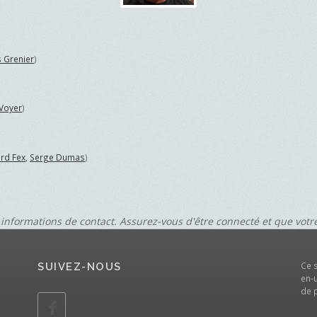
s Grenier
)
Voyer
)
ard Fex
,
Serge Dumas
)
 informations de contact. Assurez-vous d'être connecté et que vot
Ce 
SUIVEZ-NOUS
en-u
de 