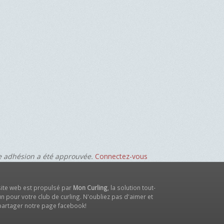
re adhésion a été approuvée.
Connectez-vous
site web est propulsé par
Mon Curling
, la solution tout-
n pour votre club de curling. N'oubliez pas d'aimer et
partager notre
page facebook
!