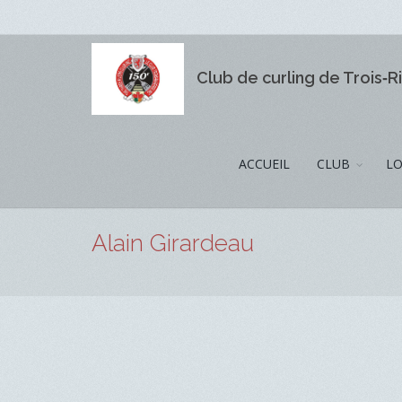
Club de curling de Trois‑R
ACCUEIL
CLUB
LO
Alain Girardeau