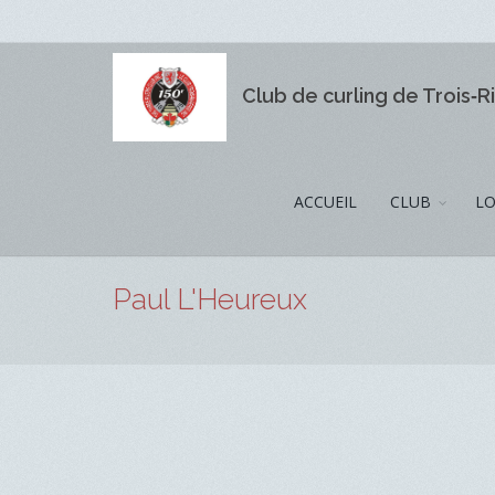
Club de curling de Trois‑R
ACCUEIL
CLUB
LO
Paul L'Heureux