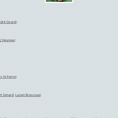
dré Girard
)
 L'Heureux
)
s St-Pierre
)
rt Simard
,
Lucien Brascoup
)