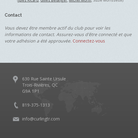
(
Jules Ricard
,
Gilles Bélanger
,
Michel Morin
, Suzie Morissette)
Contact
Vous devez être membre actif du club pour voir les
informations de contact. Assurez-vous d'être connecté et que
votre adhésion a été approuvée.
Connectez-vous
630 Rue Sainte Ursule
Trois-Rivières, QC
G9A 1P1
819-375-1313
info@curlingtr.com