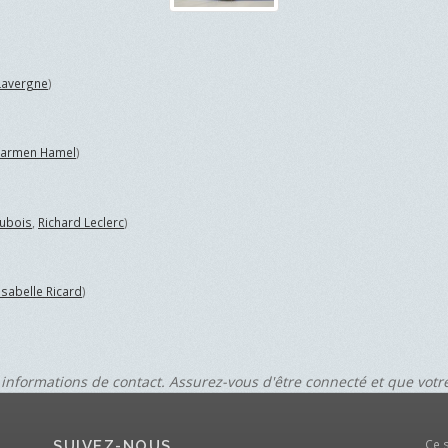
Lavergne
)
armen Hamel
)
ubois
,
Richard Leclerc
)
Isabelle Ricard
)
 informations de contact. Assurez-vous d'être connecté et que vot
Ce 
SUIVEZ-NOUS