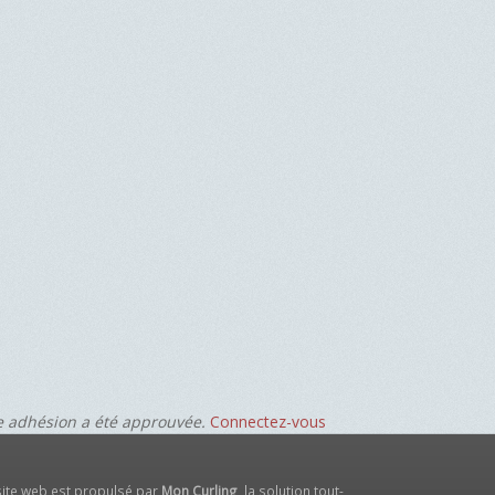
re adhésion a été approuvée.
Connectez-vous
site web est propulsé par
Mon Curling
, la solution tout-