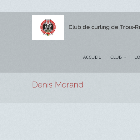
Club de curling de Trois‑R
ACCUEIL
CLUB
LO
Denis Morand