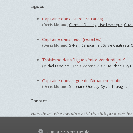
Ligues
Capitaine dans 'Mardi (retraités)'
(Denis Morand,
Carmen Quessy
,
Lise Lévesque
,
Guy 
Capitaine dans 'Jeudi (retraités)'
(Denis Morand,
Sylvain Sanscartier
,
Sylvie Gautreau
,
C
Troisième dans 'Ligue sénior Vendredi jour'
(
Michel Lapointe
, Denis Morand,
Alain Boucher
,
Guy D
Capitaine dans 'Ligue du Dimanche matin'
(Denis Morand,
Stephane Quessy
,
Sylvie Tousignant
,
Contact
Vous devez être membre actif du club pour voir les
630 Rue Sainte Ursule