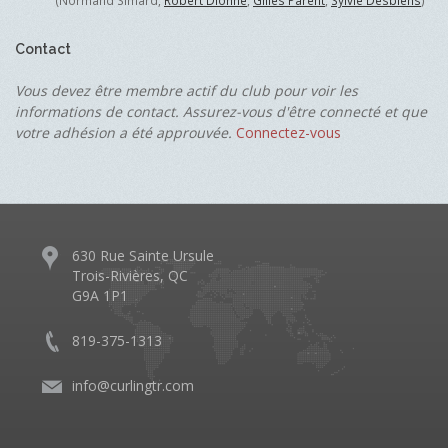
(Normand Simard,
Robert Dionne
,
Gilles Parent
,
Sylvie Desbiens
)
Contact
Vous devez être membre actif du club pour voir les
informations de contact. Assurez-vous d'être connecté et que
votre adhésion a été approuvée.
Connectez-vous
630 Rue Sainte Ursule
Trois-Rivières, QC
G9A 1P1
819-375-1313
info@curlingtr.com