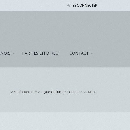
SE CONNECTER
NOIS
PARTIES EN DIRECT
CONTACT
Accueil
› Retraités ›
Ligue du lundi
›
Équipes
›
M. Milot