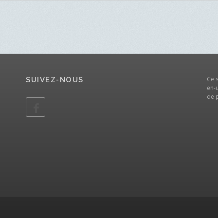
Ce 
SUIVEZ-NOUS
en-u
de 