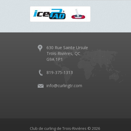
630 Rue Sainte Ursule
Trois-Rivières, QC
G9A 1P1
819-375-1313
info@curlingtr.com
Club de curling de Trois-Rivières © 2026