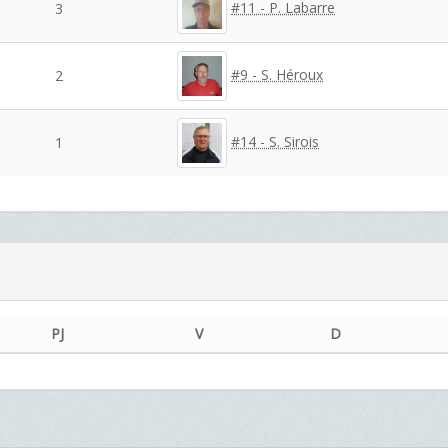
#11 - P. Labarre
3
#9 - S. Héroux
2
#14 - S. Sirois
1
PJ
V
D