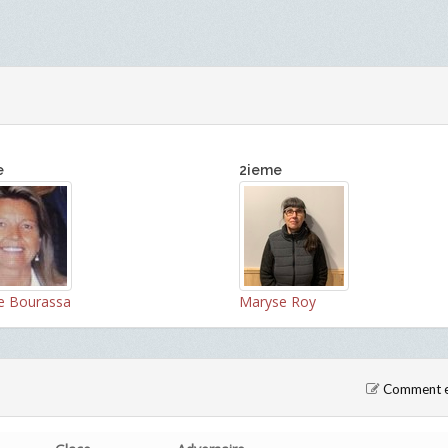
e
2ieme
e Bourassa
Maryse Roy
Comment en