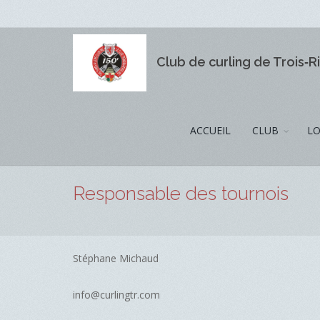
Club de curling de Trois‑R
ACCUEIL
CLUB
LO
Responsable des tournois
Stéphane Michaud
info@curlingtr.com