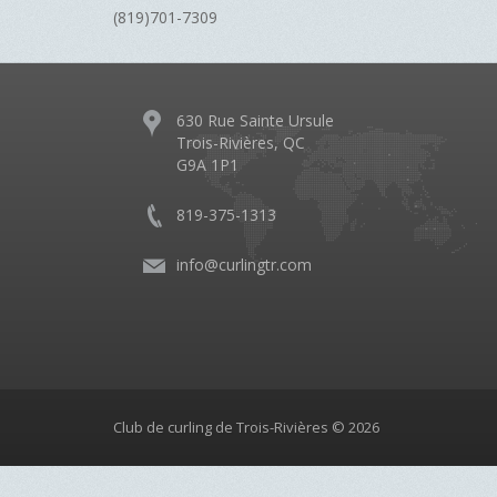
(819)701-7309
630 Rue Sainte Ursule
Trois-Rivières, QC
G9A 1P1
819-375-1313
info@curlingtr.com
Club de curling de Trois-Rivières © 2026