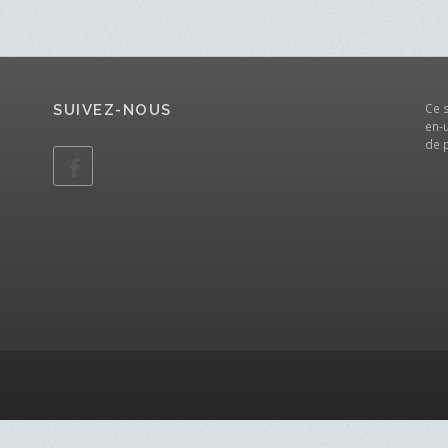
Ce 
SUIVEZ-NOUS
en-u
de 