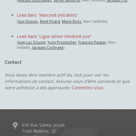
(
Hugues Deschênes
,
Serge Gendron
, Marc Veillette,
Jacques Cyr
)
Lead dans 'Mercredi (retraités)'
(
Guy Dupuis
,
René Picard
,
Marie Ross
, Marc Veillette)
Lead dans 'Ligue sénior Vendredi jour'
(
Jean-Luc Doucet
,
Yvon Provencher
,
Francois Paquin
, Marc
Veillette,
Jacques Cochrane
)
Contact
Vous devez être membre actif du club pour voir les
informations de contact. Assurez-vous d'être connecté et que
votre adhésion a été approuvée.
Connectez-vous
630 Rue Sainte Ursule
Trois-Rivières, QC