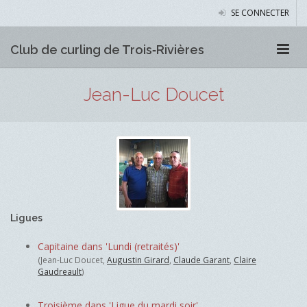
SE CONNECTER
Club de curling de Trois‑Rivières
Jean-Luc Doucet
Ligues
Capitaine dans 'Lundi (retraités)'
(Jean-Luc Doucet,
Augustin Girard
,
Claude Garant
,
Claire
Gaudreault
)
Troisième dans 'Ligue du mardi soir'