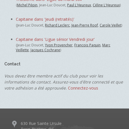
(
Michel Pépin
, Jean-Luc Doucet,
Paul L'Heureux
,
Céline L'Heureux
)
Capitaine dans 'Jeudi (retraités)'
(Jean-Luc Doucet,
Richard Leclerc
,
Jean-Pierre Roof
,
Carole Veillet
)
Capitaine dans 'Ligue sénior Vendredi jour'
(Jean-Luc Doucet,
Yvon Provencher
,
Francois Paquin
,
Marc
Veillette
,
Jacques Cochrane
)
Contact
Vous devez être membre actif du club pour voir les
informations de contact. Assurez-vous d'être connecté et que
votre adhésion a été approuvée.
Connectez-vous
630 Rue Sainte Ursule