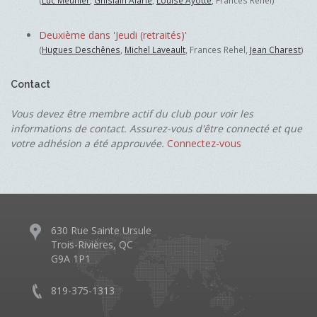
(
Luc Meunier
,
Ghislain Alarie
,
Louise Ayotte
, Frances Rehel)
Deuxième dans 'Jeudi (retraités)'
(
Hugues Deschênes
,
Michel Laveault
, Frances Rehel,
Jean Charest
)
Contact
Vous devez être membre actif du club pour voir les
informations de contact. Assurez-vous d'être connecté et que
votre adhésion a été approuvée.
Connectez-vous
630 Rue Sainte Ursule
Trois-Rivières, QC
G9A 1P1
819-375-1313