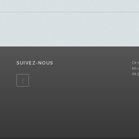
Ce 
SUIVEZ-NOUS
en-u
de 