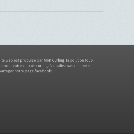
site web est propulsé par
Mon Curling
, la solution tout-
n pour votre club de curling. N'oubliez pas d'aimer et
partager notre
page facebook
!