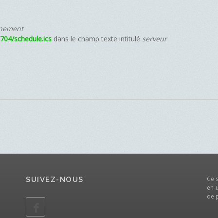
nnement
704/schedule.ics
dans le champ texte intitulé
serveur
Ce 
SUIVEZ-NOUS
en-u
de 