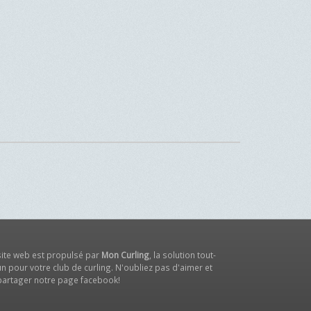
site web est propulsé par
Mon Curling
, la solution tout-
n pour votre club de curling. N'oubliez pas d'aimer et
partager notre
page facebook
!