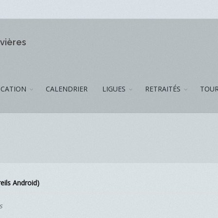
ivières
CATION
CALENDRIER
LIGUES
RETRAITÉS
TOUR
eils Android)
s