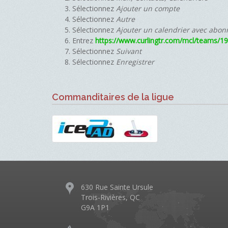
Sélectionnez
Ajouter un compte
Sélectionnez
Autre
Sélectionnez
Ajouter un calendrier avec abo
Entrez
https://www.curlingtr.com/mcl/teams/19
Sélectionnez
Suivant
Sélectionnez
Enregistrer
Commanditaires de la ligue
630 Rue Sainte Ursule
Trois-Rivières, QC
G9A 1P1