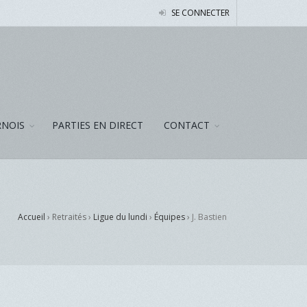
SE CONNECTER
NOIS
PARTIES EN DIRECT
CONTACT
Accueil
› Retraités ›
Ligue du lundi
›
Équipes
›
J. Bastien