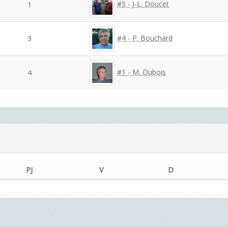
#5 - J-L. Doucet
1
#4 - P. Bouchard
3
#1 - M. Dubois
4
PJ
V
D