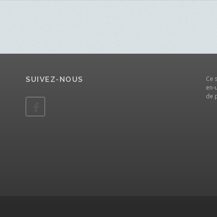
Ce 
SUIVEZ-NOUS
en-u
de 