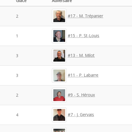
Glace
Adversaire
#17 - M. Trépanier
2
#15 - P. St-Louis
1
#13 - M. Milot
3
#11 - P. Labarre
3
#9 - S. Héroux
2
#7 - J. Gervais
4