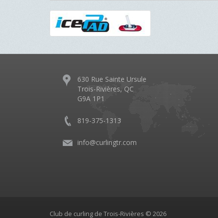
630 Rue Sainte Ursule
Trois-Rivières, QC
G9A 1P1
819-375-1313
info@curlingtr.com
Club de curling de Trois-Rivières © 2026