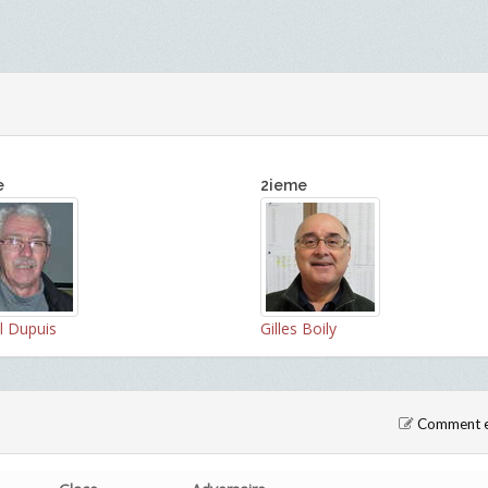
e
2ieme
l Dupuis
Gilles Boily
Comment en