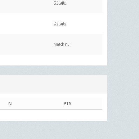
Défaite
Défaite
Match nul
N
PTS