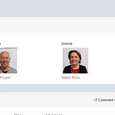
e
2ieme
Picard
Marie Ross
Comment en