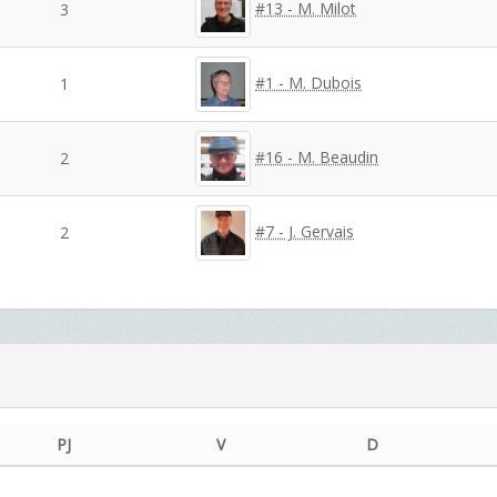
#13 - M. Milot
3
#1 - M. Dubois
1
#16 - M. Beaudin
2
#7 - J. Gervais
2
PJ
V
D