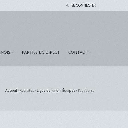
SE CONNECTER
NOIS
PARTIES EN DIRECT
CONTACT
Accueil
› Retraités ›
Ligue du lundi
›
Équipes
›
P. Labarre