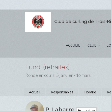
Club de curling de Trois‑R
ACCUEIL
CLUB
LO
Lundi (retraités)
Ronde en cours: 5 janvier - 16 mars
Accueil
Responsables
Horaire
Ré
P. Labarre
Imprimer