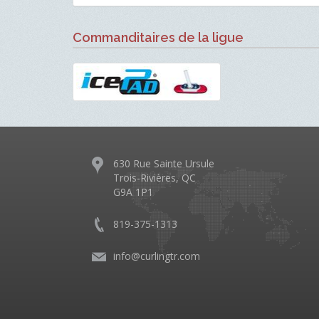
Commanditaires de la ligue
630 Rue Sainte Ursule
Trois-Rivières, QC
G9A 1P1
819-375-1313
info@curlingtr.com