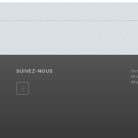
Ce 
SUIVEZ-NOUS
en-u
de 