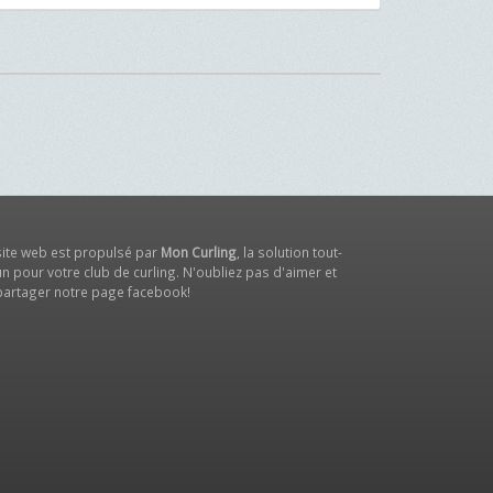
site web est propulsé par
Mon Curling
, la solution tout-
n pour votre club de curling. N'oubliez pas d'aimer et
partager notre
page facebook
!