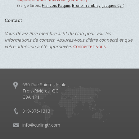
(Serge Sirois,
Francois Paquin
,
Bruno Tremblay
,
Jacques Cyr
)
Contact
Vous devez être membre actif du club pour voir les
informations de contact. Assurez-vous d'être connecté et que
votre adhésion a été approuvée.
Connectez-vous
630 Rue Sainte Ursule
Trois-Rivières, QC
G9A 1P1
819-375-1313
info@curlingtr.com