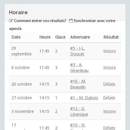
Horaire
Comment entrer vos résultats?
Synchroniser avec votre
agenda
Date
Heure
Glace
Adversaire
Résultat
29
#5 - J-L.
11:45
2
Victoire
septembre
Doucet
#3 - A.
6 octobre
11:45
3
Victoire
Girardeau
#16 - M.
20 octobre
14:15
3
Défaite
Beaudin
27 octobre
14:15
1
#1 - M. Dubois
Défaite
#12 - G.
3 novembre
14:15
2
Victoire
Lévesque
17
#10 - N.
11:45
2
Défaite