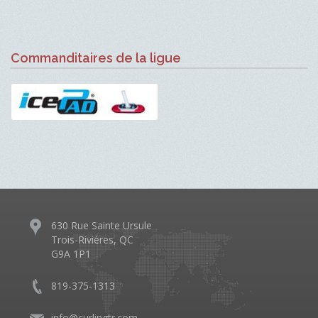
Commanditaires de la ligue
630 Rue Sainte Ursule
Trois-Rivières, QC
G9A 1P1
819-375-1313
info@curlingtr.com