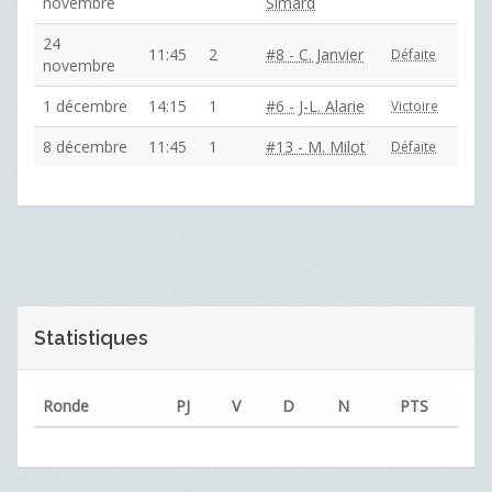
novembre
Simard
24
11:45
2
#8 - C. Janvier
Défaite
novembre
1 décembre
14:15
1
#6 - J-L. Alarie
Victoire
8 décembre
11:45
1
#13 - M. Milot
Défaite
Statistiques
Ronde
PJ
V
D
N
PTS