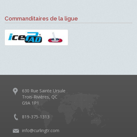
Commanditaires de la ligue
630 Rue Sainte Ursule
Trois-Rivières, QC
G9A 1P1
819-375-1313
info@curlingtr.com