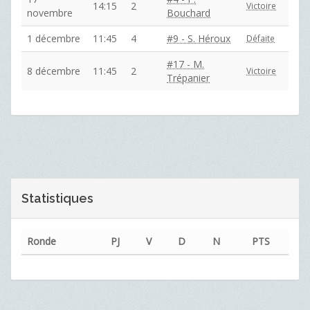
14:15
2
Victoire
novembre
Bouchard
1 décembre
11:45
4
#9 - S. Héroux
Défaite
#17 - M.
8 décembre
11:45
2
Victoire
Trépanier
Statistiques
Ronde
PJ
V
D
N
PTS