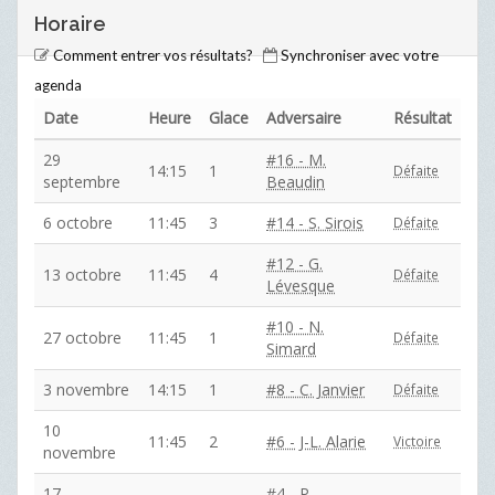
Horaire
Comment entrer vos résultats?
Synchroniser avec votre
agenda
Date
Heure
Glace
Adversaire
Résultat
29
#16 - M.
14:15
1
Défaite
septembre
Beaudin
6 octobre
11:45
3
#14 - S. Sirois
Défaite
#12 - G.
13 octobre
11:45
4
Défaite
Lévesque
#10 - N.
27 octobre
11:45
1
Défaite
Simard
3 novembre
14:15
1
#8 - C. Janvier
Défaite
10
11:45
2
#6 - J-L. Alarie
Victoire
novembre
17
#4 - P.