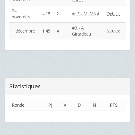
24
14:15
2
#13 - M. Milot
Défaite
novembre
#3 - A.
1 décembre
11:45
4
Victoire
Girardeau
Statistiques
Ronde
PJ
V
D
N
PTS