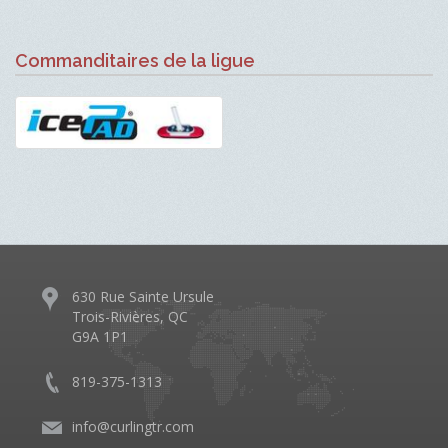
Commanditaires de la ligue
630 Rue Sainte Ursule
Trois-Rivières, QC
G9A 1P1
819-375-1313
info@curlingtr.com