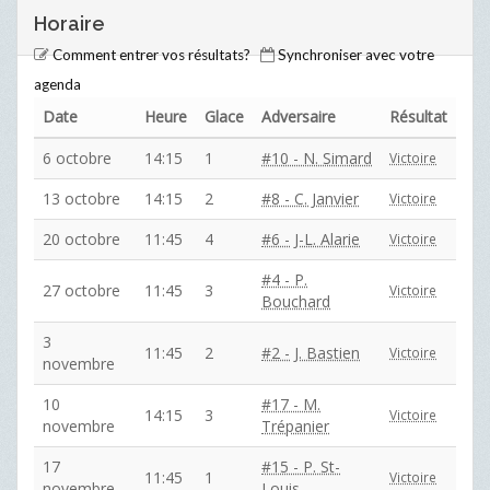
Horaire
Comment entrer vos résultats?
Synchroniser avec votre
agenda
Date
Heure
Glace
Adversaire
Résultat
6 octobre
14:15
1
#10 - N. Simard
Victoire
13 octobre
14:15
2
#8 - C. Janvier
Victoire
20 octobre
11:45
4
#6 - J-L. Alarie
Victoire
#4 - P.
27 octobre
11:45
3
Victoire
Bouchard
3
11:45
2
#2 - J. Bastien
Victoire
novembre
10
#17 - M.
14:15
3
Victoire
novembre
Trépanier
17
#15 - P. St-
11:45
1
Victoire
novembre
Louis