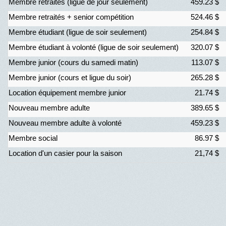
Membre retraités (ligue de jour seulement)
459.23 $
Membre retraités + senior compétition
524.46 $
Membre étudiant (ligue de soir seulement)
254.84 $
Membre étudiant à volonté (ligue de soir seulement)
320.07 $
Membre junior (cours du samedi matin)
113.07 $
Membre junior (cours et ligue du soir)
265.28 $
Location équipement membre junior
21.74 $
Nouveau membre adulte
389.65 $
Nouveau membre adulte à volonté
459.23 $
Membre social
86.97 $
Location d'un casier pour la saison
21,74 $