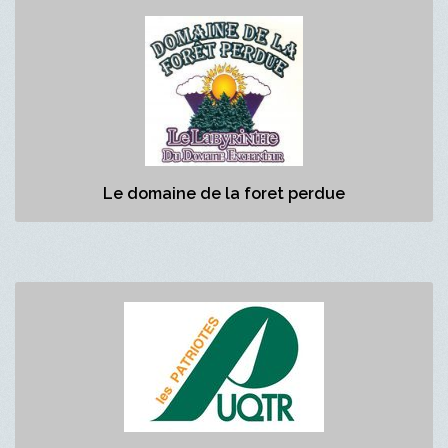
Le domaine de la foret perdue
https://www.domaineenchanteur.com/galerie/
Domaine enchanteur
Le domaine de la foret perdue
Les Patriotes
https://oraprdnt.uqtr.uquebec.ca/pls/public/gscw030?
owa_no_site=4239
Equipe universitaire