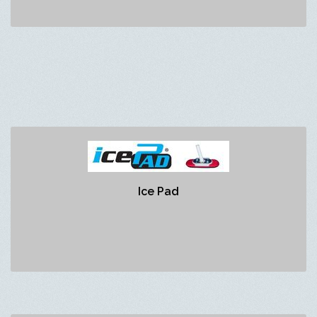
Ice Pad
https://hardlinecurling.com/en/icepad
Ice Pad
Fournitures de curling