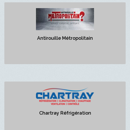
Antirouille Métropolitain
Gaétan Raiche
Antirouille Métropolitain
Chartray Réfrigération
https://chartray.com/
Chartray Réfrigération
Aucune description