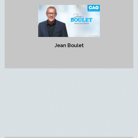
Jean Boulet
http://www.assnat.qc.ca/fr/deputes/boulet-jean-17899/index.html?
appelant=MC
Jean Boulet
Député de Trois-Rivieres