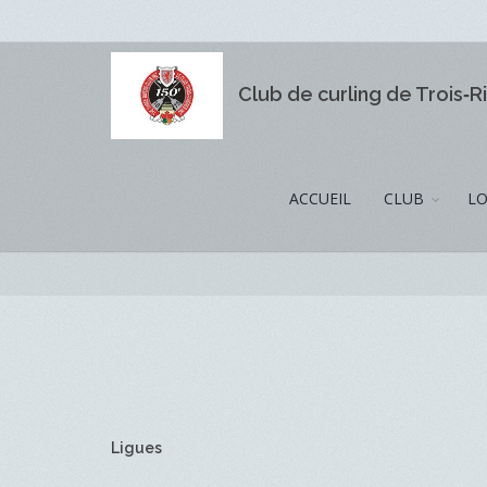
Club de curling de Trois‑R
ACCUEIL
CLUB
LO
Ligues