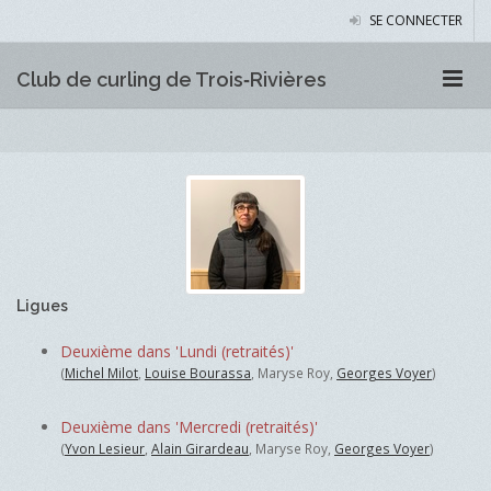
SE CONNECTER
Club de curling de Trois‑Rivières
Ligues
Deuxième dans 'Lundi (retraités)'
(
Michel Milot
,
Louise Bourassa
, Maryse Roy,
Georges Voyer
)
Deuxième dans 'Mercredi (retraités)'
(
Yvon Lesieur
,
Alain Girardeau
, Maryse Roy,
Georges Voyer
)