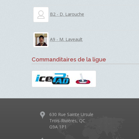
B2 - D. Larouche
A9 - M. Laveault
Commanditaires de la ligue
630 Rue Sainte Ursule
Trois-Rivières, QC
G9A 1P1