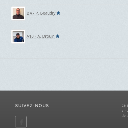
B4 - P. Beaudry
A10 - A. Drouin
Ce 
SUIVEZ-NOUS
en-u
de 