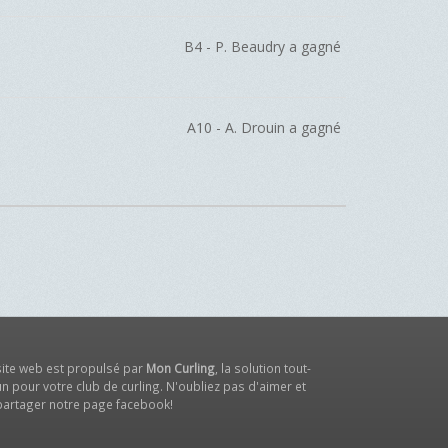
B4 - P. Beaudry a gagné
A10 - A. Drouin a gagné
site web est propulsé par
Mon Curling
, la solution tout-
n pour votre club de curling. N'oubliez pas d'aimer et
partager notre
page facebook
!