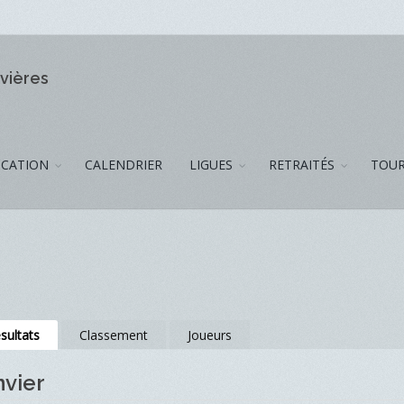
ivières
CATION
CALENDRIER
LIGUES
RETRAITÉS
TOUR
sultats
Classement
Joueurs
nvier