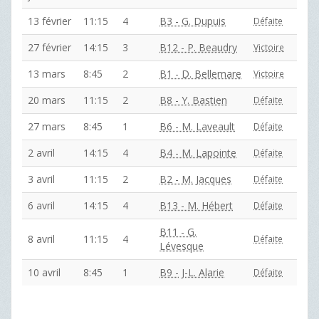
13 février
11:15
4
B3 - G. Dupuis
Défaite
27 février
14:15
3
B12 - P. Beaudry
Victoire
13 mars
8:45
2
B1 - D. Bellemare
Victoire
20 mars
11:15
2
B8 - Y. Bastien
Défaite
27 mars
8:45
1
B6 - M. Laveault
Défaite
2 avril
14:15
4
B4 - M. Lapointe
Défaite
3 avril
11:15
2
B2 - M. Jacques
Défaite
6 avril
14:15
4
B13 - M. Hébert
Défaite
B11 - G.
8 avril
11:15
4
Défaite
Lévesque
10 avril
8:45
1
B9 - J-L. Alarie
Défaite