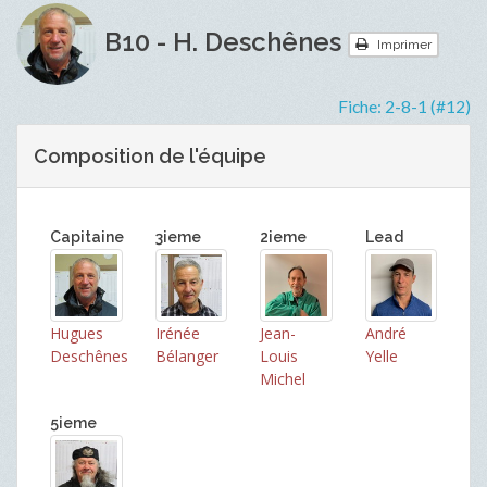
B10 - H. Deschênes
Imprimer
Fiche:
2-8-1 (#12)
Composition de l'équipe
Capitaine
3ieme
2ieme
Lead
Hugues
Irénée
Jean-
André
Deschênes
Bélanger
Louis
Yelle
Michel
5ieme