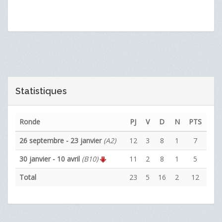
Statistiques
Ronde
PJ
V
D
N
PTS
26 septembre - 23 janvier
(A2)
12
3
8
1
7
30 janvier - 10 avril
(B10)
11
2
8
1
5
Total
23
5
16
2
12