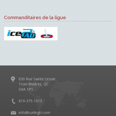
Commanditaires de la ligue
630 Rue Sainte Ursule
Trois-Rivières, QC
G9A 1P1
819-375-1313
info@curlingtr.com