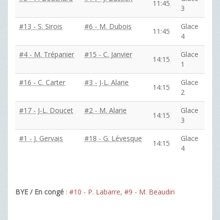
11:45
3
#13 - S. Sirois
#6 - M. Dubois
Glace
11:45
4
#4 - M. Trépanier
#15 - C. Janvier
Glace
14:15
1
#16 - C. Carter
#3 - J-L. Alarie
Glace
14:15
2
#17 - J-L. Doucet
#2 - M. Alarie
Glace
14:15
3
#1 - J. Gervais
#18 - G. Lévesque
Glace
14:15
4
BYE / En congé
:
#10 - P. Labarre
,
#9 - M. Beaudin