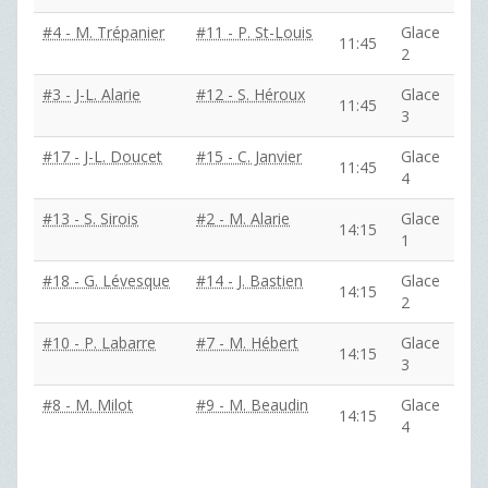
#4 - M. Trépanier
#11 - P. St-Louis
Glace
11:45
2
#3 - J-L. Alarie
#12 - S. Héroux
Glace
11:45
3
#17 - J-L. Doucet
#15 - C. Janvier
Glace
11:45
4
#13 - S. Sirois
#2 - M. Alarie
Glace
14:15
1
#18 - G. Lévesque
#14 - J. Bastien
Glace
14:15
2
#10 - P. Labarre
#7 - M. Hébert
Glace
14:15
3
#8 - M. Milot
#9 - M. Beaudin
Glace
14:15
4