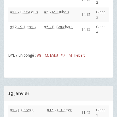
2
#11 - P. St-Louis
#6 - M. Dubois
Glace
14:15
3
#12 - S. Héroux
#5 - P. Bouchard
Glace
14:15
4
BYE / En congé
:
#8 - M. Milot
,
#7 - M. Hébert
19 janvier
#1 - J. Gervais
#16 - C. Carter
Glace
11:45
1