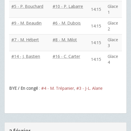
#5 - P. Bouchard
#10 - P. Labarre
Glace
14:15
1
#9 - M. Beaudin
#6 - M. Dubois
Glace
14:15
2
#7 - M. Hébert
#8 - M. Milot
Glace
14:15
3
#14 - J. Bastien
#16 - C. Carter
Glace
14:15
4
BYE / En congé
:
#4 - M. Trépanier
,
#3 - J-L. Alarie
2 février