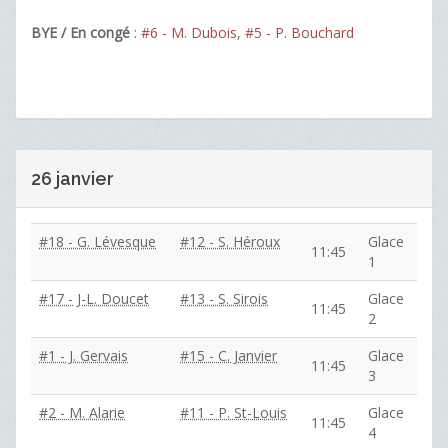
BYE / En congé
:
#6 - M. Dubois
,
#5 - P. Bouchard
26 janvier
#18 - G. Lévesque
#12 - S. Héroux
Glace
11:45
1
#17 - J-L. Doucet
#13 - S. Sirois
Glace
11:45
2
#1 - J. Gervais
#15 - C. Janvier
Glace
11:45
3
#2 - M. Alarie
#11 - P. St-Louis
Glace
11:45
4