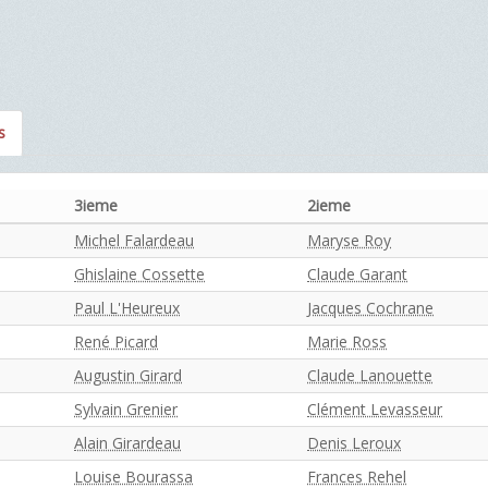
s
3ieme
2ieme
Michel Falardeau
Maryse Roy
Ghislaine Cossette
Claude Garant
Paul L'Heureux
Jacques Cochrane
René Picard
Marie Ross
Augustin Girard
Claude Lanouette
Sylvain Grenier
Clément Levasseur
Alain Girardeau
Denis Leroux
Louise Bourassa
Frances Rehel