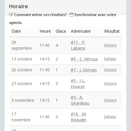
Horaire
Comment entrer vos résultats?
Synchroniser avec votre
agenda
Date
Heure
Glace
Adversaire
Résultat
29
#11 - P.
11:45
4
Victoire
septembre
Labarre
13 octobre
14:15
2
#9 - S. Héroux
Défaite
20 octobre
11:45
1
#7 - J. Gervais
Victoire
#5 - J-L.
27 octobre
14:15
3
Victoire
Doucet
#3 - A.
3 novembre
14:15
1
Victoire
Girardeau
17
#16 - M.
11:45
3
Défaite
novembre
Beaudin
24