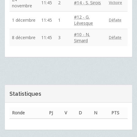
11:45
2
#14 - S. Sirois
Victoire
novembre
#12 - G.
1 décembre
11:45
1
Défaite
Lévesque
#10 - N.
8 décembre
11:45
3
Défaite
Simard
Statistiques
Ronde
PJ
V
D
N
PTS