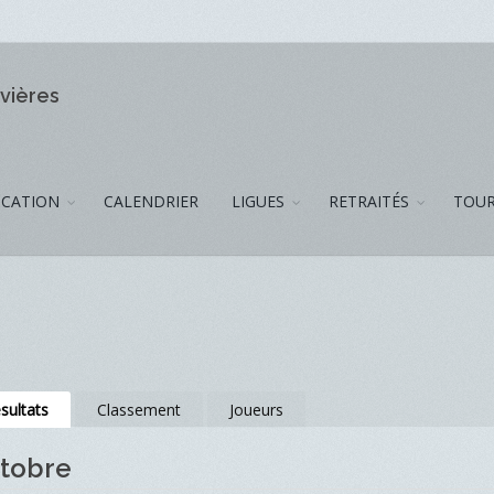
ivières
CATION
CALENDRIER
LIGUES
RETRAITÉS
TOUR
sultats
Classement
Joueurs
ctobre