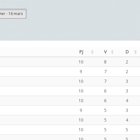
vier - 16 mars
PJ
V
D
10
8
2
9
7
2
10
7
3
10
6
3
10
6
4
9
5
3
10
5
4
10
5
5
10
5
5