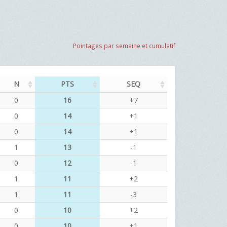
Pointages par semaine et cumulatif
N
PTS
SEQ
0
16
+7
0
14
+1
0
14
+1
1
13
-1
0
12
-1
1
11
+2
1
11
-3
0
10
+2
0
10
+1