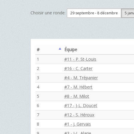
Choisir une ronde:
29 septembre - 8 décembre
5 jan
#
Équipe
1
#11 - P. St-Louis
2
#16 - C. Carter
3
#4 - M. Trépanier
4
#7 - M. Hébert
5
#8 - M. Milot
6
#17 - J-L. Doucet
7
#12 - S. Héroux
8
#1 - J. Gervais
9
#3 - J-L. Alarie