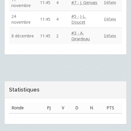
11:45
4
#7 - J. Gervais
Défaite
novembre
24
#5 - J-L.
11:45
4
Défaite
novembre
Doucet
#3 - A.
8 décembre
11:45
2
Défaite
Girardeau
Statistiques
Ronde
PJ
V
D
N
PTS