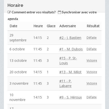
Horaire
Comment entrer vos résultats?
Synchroniser avec votre
agenda
Date
Heure
Glace
Adversaire
Résultat
29
14:15
2
#2 - J. Bastien
Défaite
septembre
6 octobre
11:45
2
#1 - M. Dubois
Défaite
#15 - P. St-
13 octobre
11:45
3
Victoire
Louis
20 octobre
14:15
1
#13 - M. Milot
Victoire
#11 - P.
3 novembre
11:45
3
Victoire
Labarre
10
14:15
3
#9 - S. Héroux
Défaite
novembre
17