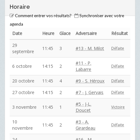
Horaire
Comment entrer vos résultats?
Synchroniser avec votre
agenda
Date
Heure
Glace
Adversaire
Résultat
29
11:45
3
#13 - M. Milot
Défaite
septembre
#11 - P.
6 octobre
14:15
2
Défaite
Labarre
20 octobre
11:45
4
#9 - S. Héroux
Défaite
27 octobre
14:15
2
#7 - J. Gervais
Défaite
#5 - J-L.
3 novembre
11:45
1
Victoire
Doucet
10
#3 - A.
11:45
2
Défaite
novembre
Girardeau
24
#16 - M.