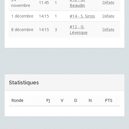
11:45
1
Défaite
novembre
Beaudin
1 décembre
14:15
1
#14 - S. Sirois
Défaite
#12 - G.
8 décembre
14:15
3
Défaite
Lévesque
Statistiques
Ronde
PJ
V
D
N
PTS