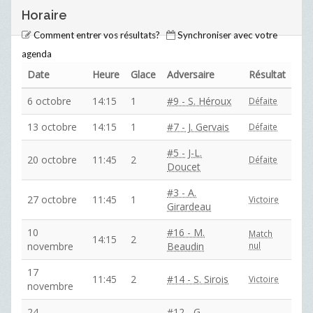
Horaire
Comment entrer vos résultats?
Synchroniser avec votre
agenda
Date
Heure
Glace
Adversaire
Résultat
6 octobre
14:15
1
#9 - S. Héroux
Défaite
13 octobre
14:15
1
#7 - J. Gervais
Défaite
#5 - J-L.
20 octobre
11:45
2
Défaite
Doucet
#3 - A.
27 octobre
11:45
1
Victoire
Girardeau
10
#16 - M.
Match
14:15
2
novembre
Beaudin
nul
17
11:45
2
#14 - S. Sirois
Victoire
novembre
24
#12 - G.