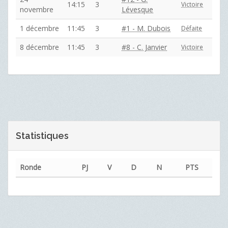
14:15
3
Victoire
novembre
Lévesque
1 décembre
11:45
3
#1 - M. Dubois
Défaite
8 décembre
11:45
3
#8 - C. Janvier
Victoire
Statistiques
Ronde
PJ
V
D
N
PTS