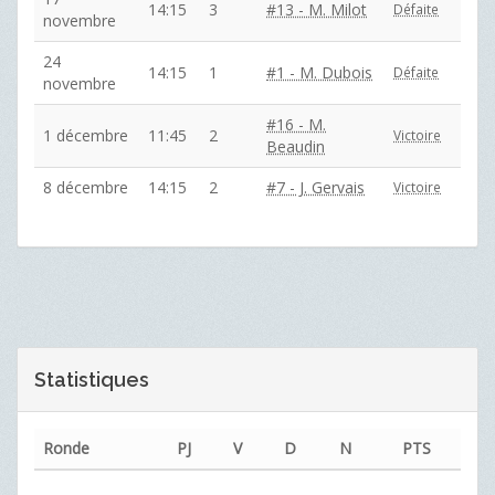
14:15
3
#13 - M. Milot
Défaite
novembre
24
14:15
1
#1 - M. Dubois
Défaite
novembre
#16 - M.
1 décembre
11:45
2
Victoire
Beaudin
8 décembre
14:15
2
#7 - J. Gervais
Victoire
Statistiques
Ronde
PJ
V
D
N
PTS