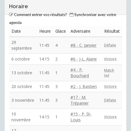
Horaire
Comment entrer vos résultats?
Synchroniser avec votre
agenda
Date
Heure
Glace
Adversaire
Résultat
29
11:45
4
#8 - C. Janvier
Défaite
septembre
6 octobre
14:15
2
#6 - J-L. Alarie
Victoire
#4 - P.
Match
13 octobre
11:45
1
Bouchard
nul
20 octobre
11:45
3
#2 - J. Bastien
Victoire
#17 - M.
3 novembre
11:45
3
Défaite
Trépanier
10
#15 - P. St-
14:15
1
Victoire
novembre
Louis
17