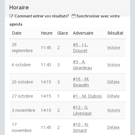
Horaire
Comment entrer vos résultats?
Synchroniser avec votre
agenda
Date
Heure
Glace
Adversaire
Résultat
29
#5 - J-L.
11:45
2
Victoire
septembre
Doucet
#3 - A.
6 octobre
11:45
3
Victoire
Girardeau
#16 - M.
20 octobre
14:15
3
Défaite
Beaudin
27 octobre
14:15
1
#1 - M. Dubois
Défaite
#12 - G.
3 novembre
14:15
2
Victoire
Lévesque
17
#10 - N.
11:45
2
Défaite
novembre
Simard