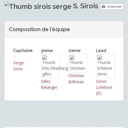
S. Sirois
Imprimer
Composition de l'équipe
Capitaine
3ieme
2ieme
Lead
Serge
Sirois
Christian
Gilles
Denis
Béliveau
Bélanger
Lefebvre
(fr)