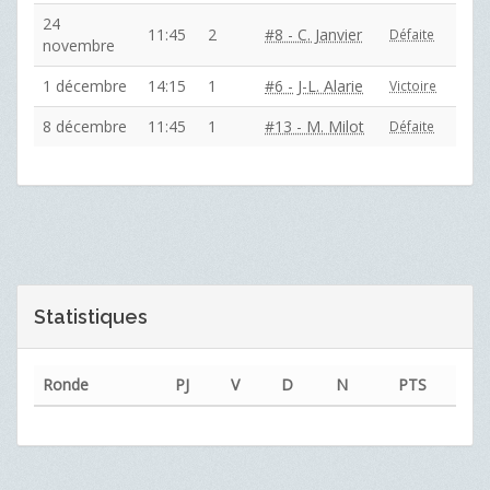
24
11:45
2
#8 - C. Janvier
Défaite
novembre
1 décembre
14:15
1
#6 - J-L. Alarie
Victoire
8 décembre
11:45
1
#13 - M. Milot
Défaite
Statistiques
Ronde
PJ
V
D
N
PTS