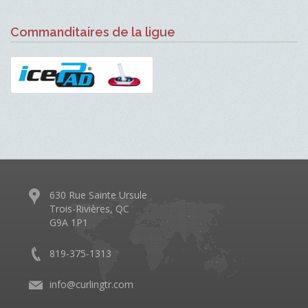
Commanditaires de la ligue
630 Rue Sainte Ursule
Trois-Rivières, QC
G9A 1P1
819-375-1313
info@curlingtr.com