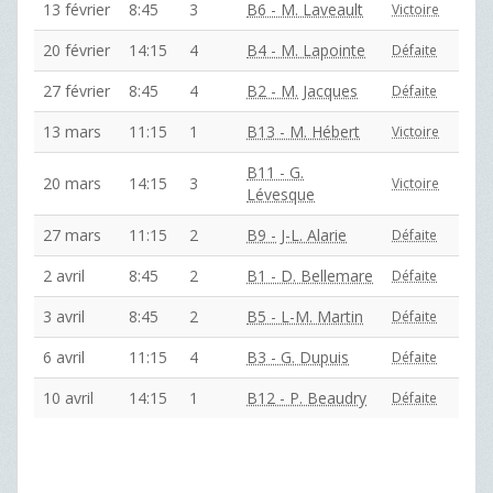
13 février
8:45
3
B6 - M. Laveault
Victoire
20 février
14:15
4
B4 - M. Lapointe
Défaite
27 février
8:45
4
B2 - M. Jacques
Défaite
13 mars
11:15
1
B13 - M. Hébert
Victoire
B11 - G.
20 mars
14:15
3
Victoire
Lévesque
27 mars
11:15
2
B9 - J-L. Alarie
Défaite
2 avril
8:45
2
B1 - D. Bellemare
Défaite
3 avril
8:45
2
B5 - L-M. Martin
Défaite
6 avril
11:15
4
B3 - G. Dupuis
Défaite
10 avril
14:15
1
B12 - P. Beaudry
Défaite