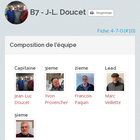
B7 - J-L. Doucet
Imprimer
Fiche:
4-7-0 (#10)
Composition de l'équipe
Capitaine
3ieme
2ieme
Lead
Jean-Luc
Yvon
Francois
Marc
Doucet
Provencher
Paquin
Veillette
5ieme